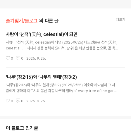
더보기
즐겨찾기/블로그
의 다른 글
사람이 ‘천적’(天的, celestial)이 되면
글 내용
사람이 ‘천적’(天的, celestial)이 되면 (2025/9/26) 태고인들은 천적(天的,
celestial), 그러니까 상응 능력이 있어서, 땅 위 온 세상 만물을 눈으로, 곧 육
안(肉眼)으로 보면서도 속으로는 그 사물이 가리키고 표상하는, 천국에 있는 어
0
0
2025. 9. 26.
떤 신성한 것들을 생각하는 사람들이었습니다. 이렇게 상응의 사람들이 되면 일
단 세상에서 추구하던 모든 세속적인 것들에서 한발 물러나게 됩니다. 즉 무슨
세상 지위를 탐하거나 무슨 세상 것을 누리려 하거나 소유하려 하는 모든 노력
‘나무’(창2:16)와 ‘나무의 열매’(창3:2)
을 더 이상 일절 하지 않게 됩니다. 이 세상, 눈에 보이는 것들의 저급함과 천국
글 내용
의 영광과 아름다움의 차이를 알았기 때문이지요. 대신 그것들의 쓰임새에만 집
‘나무’(창2:16)와 ‘나무의 열매’(창3:2) (2025/9/25) 여호와 하나님이 그 사
중합니다. 주님이 세상에서 나의 지위를 높이셔도, 또 무슨 누림이나 ..
람에게 명하여 이르시되 동산 각종 나무의 열매(of every tree of the gard
en)는 네가 임의로 먹되 (창2:16) 우리말 번역은 원문에는 없는 ‘열매’를 추가,
0
0
2025. 9. 25.
‘동산 각종 나무의 열매’라 함으로써 아르카나가 더욱 흐릿하게, 안 보이게 하는
아주 큰 실수를 범했습니다. 성경 번역자들이 말씀 안에는 아르카나가 들어 있
다는 사실에 대해 전혀 무지했기 때문입니다. ‘나무’는 퍼셉션(perception)을
의미한다는, 이런 속뜻을 알 길이 없었던 번역자들은 나무를 먹는다고? 하면서
이 부분을 원전 그대로 번역하기가 굉장히 어색했을 것입니다. 비슷한 표현이
이 블로그 인기글