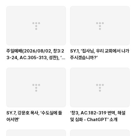
창3:2, ‘여자가 뱀에게 말하되 동산 나무의 ..
주일예배(2026/08/02, 창3:2
SY.1, ‘집사님, 우리 교회에서 나가
3-24, AC.305-313, 성찬), ‘그
주시겠습니까?’
룹들, 두루 도는 불 칼, 생명나무의
길을 지키게 하심’
SY.7, 강문호 목사, ‘수도실에 들
‘창3, AC.182-319 번역, 해설
어서면’
및 심화 - ChatGPT’ 소개