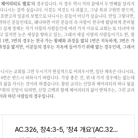
, 체어리티도 별로
’의
경우입니다. 이 경우 역시 거의 끝에서 두 번째를 달리지
다니시는 걸까 싶습니다. 이것도 저것도 다 귀찮고, 그냥 복과 구원만 받으며,
호받고자 일종의 보험으로 다니시는 분들이 아닌가 싶습니다. 만일 그렇다면,
약하신 분들인데요, 왜냐하면 이런 분들의 속 사람이 천국에 합당하게 준비될
그 실제 정체는 자기 사랑의 사람들인데 여러 가지 이유로 교회는 또 다녀야 하
니고 있지만 눈은 세상을 향하고 있는, 그래서 세상 사랑의 사람들이기도 한, 참
위
1번, 3번의 경우는 천국 가는 황폐화 과정을 밟되 1번은 지독하게, 3번은 가
이 과정을 밟지만, 이분들의 경우는 지옥에 들어가기 위해 밟는 경우인데, 그래서
니시는 교회를 그만 두시기가 현실적으로 어려우시면, 일단 계속은 다니시되,
, 4번은 반드시 피하시기 바랍니다. 가장 좋은 건, 위 네 가지 경우에는 없는데
의 삶을 사시는 것이라 하겠습니다. 참된 교리는 신앙과 체어리티의 하나 됨을
구원의 신앙이 되려면, 신앙 고백과 함께 체어리티의 삶이 받쳐주는, 그런 교리
’이라 하던 사람들의 경우입니다.
AC.326, 창4:3-5, '창4 개요'(AC.324-337) - '가인의 제사', '아벨의 제사'의 속뜻