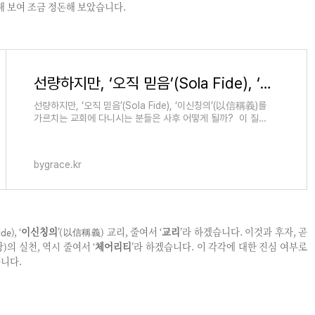
해 보여 조금 정돈해 보았습니다.
선량하지만, ‘오직 믿음’(Sola Fide), ‘이신칭의’(以信稱義)를 가르치는 교회에 다니시는 분들
선량하지만, ‘오직 믿음’(Sola Fide), ‘이신칭의’(以信稱義)를
가르치는 교회에 다니시는 분들은 사후 어떻게 될까? 이 질문
은 제가 스베덴보리를 접한 후, 그 전반적인 걸 어느 정도 알게
되
bygrace.kr
), ‘
이신칭의
’(以信稱義) 교리, 줄여서 ‘
교리
’라 하겠습니다. 이것과 후자, 곧
ide
랑)의 실천, 역시 줄여서 ‘
체어리티
’라 하겠습니다. 이 각각에 대한 진심 여부로
니다.