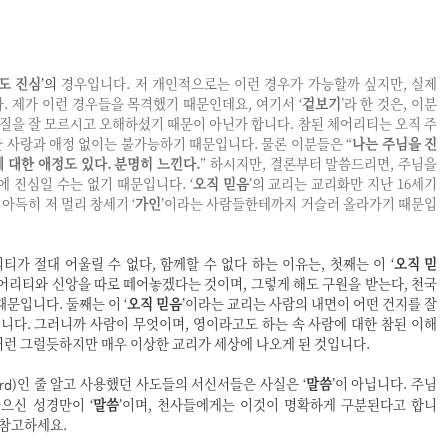
도 진심
’의
경우입니다. 저 개인적으로는 이런 경우가 가능할까 싶지만, 실제
. 제가 이런 경우들을 목격했기 때문인데요, 여기서 ‘
겉보기
’라 한 것은, 이분
 본질을 잘 모르시고 오해하셨기 때문이 아닌가 합니다. 참된 체어리티는 오직 주
 사랑과 애정 없이는 불가능하기 때문입니다. 물론 이분들은 “
나는 주님을 진
 대한 애정도 있다. 분명히 느낀다.
” 하시지만, 결론부터 말씀드리면, 주님을
에 진심일 수는 없기 때문입니다. ‘
오직 믿음
’의 교리는 교리화만 지난 16세기
 아득히 저 멀리 창세기 ‘
가인
’이라는 사람들한테까지 거슬러 올라가기 때문입
리티가 절대 어울릴 수 없다, 함께할 수 없다 하는 이유는, 첫째는 이
‘
오직 믿
체어리티와 신앙을 따로 떼어놓겠다는 것이며, 그렇게 해도 구원을 받는다, 천국
 때문입니다. 둘째는
이
‘
오직 믿음
’이라는 교리는
사람의 내면이 어떤 건지를 잘
다. 그러니까 사람이 무엇이며, 영이라고도 하는 속 사람에 대한 참된 이해
저런 그럴듯하지만 매우 이상한 교리가 세상에 나오게 된 것입니다.
)인 줄 알고 사용했던 사도들의 서신서들은 사실은
‘
말씀
’이 아닙니다. 주님
rd
놓으신 성경만이
‘
말씀
’이며, 천사들에게는 이것이 명확하게 구분된다고 합니
 참고하세요.