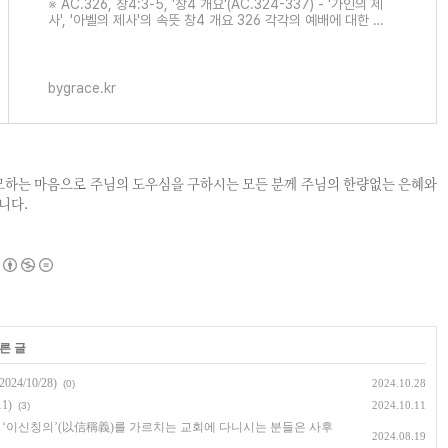
※ AC.326, 창4:3-5, '창4 개요'(AC.324-337) - '가인의 제
사', '아벨의 제사'의 속뜻 창4 개요 326 각각의 예배에 대한 설
명입니다. 사랑에서 분리된 신앙으로 드리는 예배를 ‘가인의 제
사’라 하고, 체어
bygrace.kr
모하는 마음으로 주님의 도우심을 구하시는 모든 분께 주님의 한량없는 은혜와
니다.
른 글
4/10/28)
2024.10.28
(0)
1)
2024.10.11
(3)
ide), ‘이신칭의’(以信稱義)를 가르치는 교회에 다니시는 분들은 사후
2024.08.19