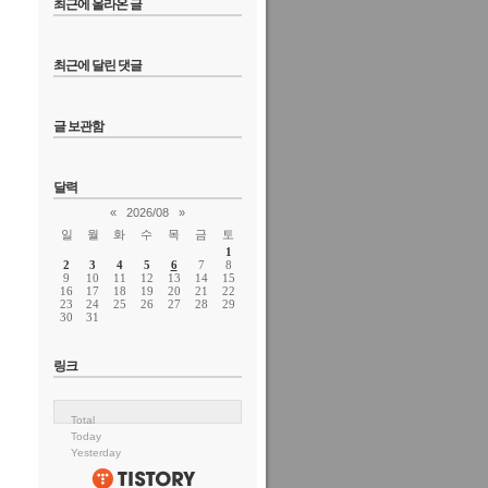
최근에 올라온 글
최근에 달린 댓글
글 보관함
달력
«
2026/08
»
일
월
화
수
목
금
토
1
2
3
4
5
6
7
8
9
10
11
12
13
14
15
16
17
18
19
20
21
22
23
24
25
26
27
28
29
30
31
링크
Total
Today
Yesterday