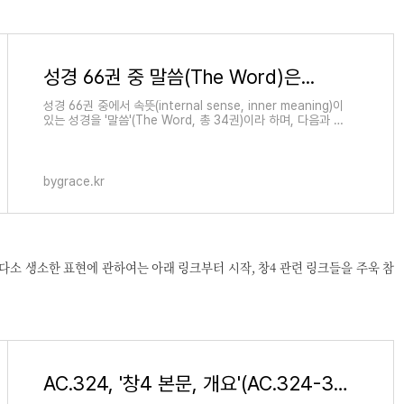
성경 66권 중 말씀(The Word)은...
성경 66권 중에서 속뜻(internal sense, inner meaning)이
있는 성경을 '말씀'(The Word, 총 34권)이라 하며, 다음과 같
습니다. 구약 : 창, 출, 레, 민, 신, 수, 삿, 삼상, 삼하, 왕상, 왕
하, 시, 사, 렘, 애, 겔, 단,
bygrace.kr
 다소 생소한 표현에 관하여는 아래 링크부터 시작, 창4 관련 링크들을 주욱 참
AC.324, '창4 본문, 개요'(AC.324-337) - 교회로부터 분리된 교리들 또는 이단들, 그리고 '에노스'라고