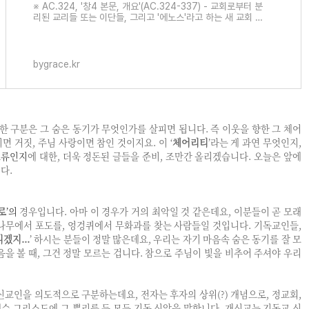
※ AC.324, '창4 본문, 개요'(AC.324-337) - 교회로부터 분
리된 교리들 또는 이단들, 그리고 '에노스'라고 하는 새 교회 창
4 1아담이 그의 아내 하와와 동침하매 하와가 임신하여 가인을
낳고 이르되 내
bygrace.kr
대한 구분은 그 숨은 동기가 무엇인가를 살피면 됩니다. 즉 이웃을 향한 그 체어
면 거짓, 주님 사랑이면 참인 것이지요.
이 ‘
체어리티
’라는 게 과연 무엇인지,
오류인지
에 대한, 더욱 정돈된 글들을 준비, 조만간 올리겠습니다. 오늘은 앞에
다.
로
’의
경우입니다. 아마 이 경우가 거의 최악일 것 같은데요, 이분들이 곧 모래
나무에서 포도를, 엉겅퀴에서 무화과를 찾는 사람들일 것입니다. 기독교인들,
겠지...
’ 하시는 분들이 정말 많은데요, 우리는 자기 마음속 숨은 동기를 잘 모
음을 볼 때, 그건 정말 모르는 겁니다. 참으로 주님이 빛을 비추어 주셔야 우리
신교인을 의도적으로 구분하는데요, 전자는 후자의 상위(?) 개념으로, 정교회,
 예수 그리스도에 그 뿌리를 둔 모든 기독 신앙을 말합니다. 개신교는 기독교 신