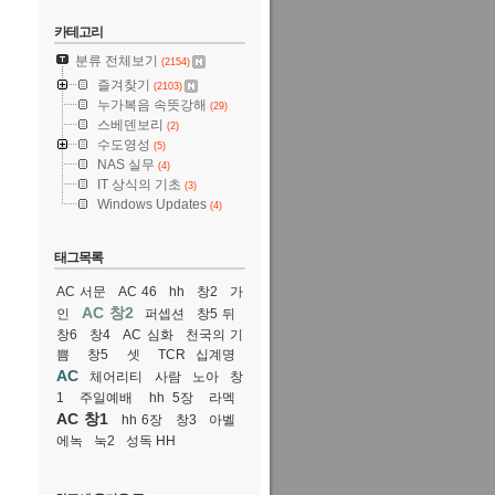
카테고리
분류 전체보기
(2154)
즐겨찾기
(2103)
누가복음 속뜻강해
(29)
스베덴보리
(2)
수도영성
(5)
NAS 실무
(4)
IT 상식의 기초
(3)
Windows Updates
(4)
태그목록
AC 서문
AC 46
hh
창2
가
AC 창2
인
퍼셉션
창5 뒤
창6
창4
AC 심화
천국의 기
쁨
창5
셋
TCR 십계명
AC
체어리티
사람
노아
창
1
주일예배
hh 5장
라멕
AC 창1
hh 6장
창3
아벨
에녹
눅2
성독 HH