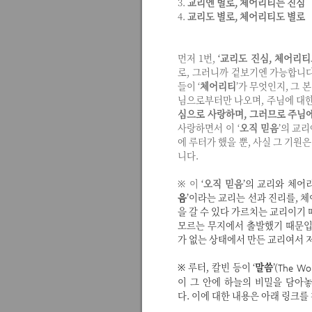
3.
교리엔 별로, 체어리티는 진심
4.
교리도 별로, 체어리티도 별로
먼저 1번,
‘
교리도 진심, 체어리티
로, 그러니까 겉보기엔 가능합니다
들이 ‘
체어리티
’가 무엇인지, 그
님으로부터만 나오며, 주님에 대한
심으로 사랑하며, 그러므로 주님에
사랑하면서 이 ‘
오직 믿음
’의 교리
에 루터가 했을 뿐, 사실 그 기원은
니다.
※ 이
‘
오직 믿음
’의 교리와 체어
음
’이라는 교리는 선과 진리를, 
을 갈 수 있다 가르치는 교리이기
모르는 무지에서 출발했기 때문입니
가 없는 상태에서 만든 교리여서 
※ 루터, 칼빈 등이
‘
말씀
’(
The Wo
이 그 안에 하늘의 비밀을 담아
다.
이에 대한 내용은 아래 링크를