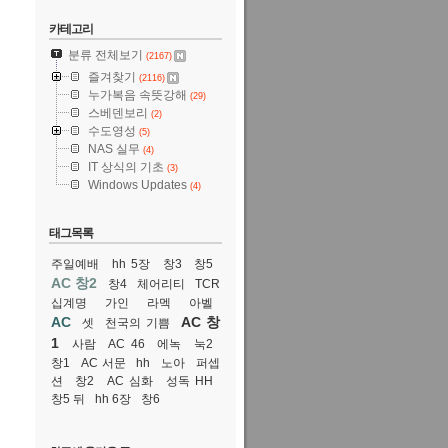
카테고리
분류 전체보기
(2167)
즐겨찾기
(2116)
누가복음 속뜻강해
(29)
스베덴보리
(2)
수도영성
(5)
NAS 실무
(4)
IT 상식의 기초
(3)
Windows Updates
(4)
태그목록
주일예배
hh 5장
창3
창5
AC 창2
창4
체어리티
TCR
십계명
가인
라멕
아벨
AC
AC 창
셋
천국의 기쁨
1
사람
AC 46
에녹
눅2
창1
AC 서문
hh
노아
퍼셉
션
창2
AC 심화
성독 HH
창5 뒤
hh 6장
창6