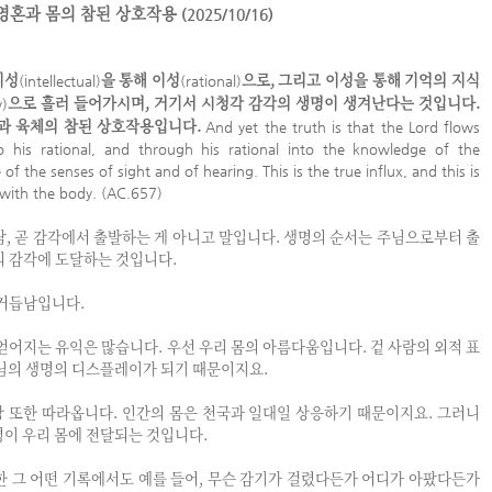
영혼과 몸의 참된 상호작용
(2025/10/16)
지성
을 통해 이성
으로, 그리고 이성을 통해 기억의 지식
(intellectual)
(rational)
으로 흘러 들어가시며, 거기서 시청각 감각의 생명이 생겨난다는 것입니다.
y)
혼과 육체의 참된 상호작용입니다.
And yet the truth is that the Lord flows
to his rational, and through his rational into the knowledge of the
 the senses of sight and of hearing. This is the true influx, and this is
l with the body. (AC.657)
람, 곧 감각에서 출발하는 게 아니고 말입니다. 생명의 순서는 주님으로부터 출
몸의 감각에 도달하는 것입니다.
 거듭남입니다.
 얻어지는 유익은 많습니다. 우선 우리 몸의 아름다움입니다. 겉 사람의 외적 표
주님의 생명의 디스플레이가 되기 때문이지요.
 또한 따라옵니다. 인간의 몸은 천국과 일대일 상응하기 때문이지요. 그러니
명이 우리 몸에 전달되는 것입니다.
한 그 어떤 기록에서도 예를 들어, 무슨 감기가 걸렸다든가 어디가 아팠다든가