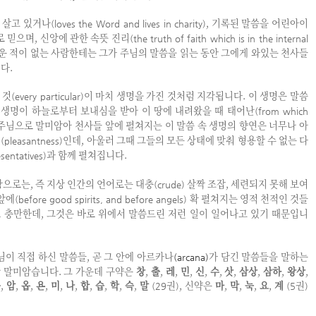
 살고 있거나
, 기록된 말씀을 어린아이
(loves the Word and lives in charity)
로 믿으며, 신앙에 관한 속뜻 진리
(the truth of faith which is in the internal
세운 적이 없는 사람한테는 그가 주님의 말씀을 읽는 동안 그에게 와있는 천사들
다.
 것
이 마치 생명을 가진 것처럼 지각됩니다. 이 생명은 말씀
(every particular)
 생명이 하늘로부터 보내심을 받아 이 땅에 내려왔을 때 태어난
(from which
주님으로 말미암아 천사들 앞에 펼쳐지는 이 말씀 속 생명의 향연은 너무나 아
것
인데, 아울러 그때 그들의 모든 상태에 맞춰 형용할 수 없는 다
(pleasantness)
과 함께 펼쳐집니다.
esentatives)
상으로는, 즉 지상 인간의 언어로는 대충
살짝 조잡, 세련되지 못해 보여
(crude)
 앞에
확 펼쳐지는 영적 천적인 것들
(before good spirits, and before angels)
 충만한데, 그것은 바로 위에서 말씀드린 저런 일이 일어나고 있기 때문입니
님이 직접 하신 말씀들, 곧 그 안에 아르카나
가 담긴 말씀들을 말하는
(arcana)
 말미암습니다. 그 가운데 구약은
창
,
출
,
레
,
민
,
신
,
수
,
삿
,
삼상
,
삼하
,
왕상
,
욜
,
암
,
옵
,
욘
,
미
,
나
,
합
,
습
,
학
,
슥
,
말
권
, 신약은
마
,
막
,
눅
,
요
,
계
권
(29
)
(5
)