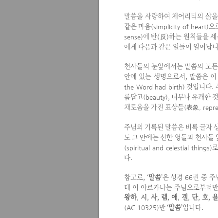
말씀을 사랑하여 체어리티의 삶을
같은 마음
으
(simplicity of heart)
에 반(反)하는 원칙들을 
sense)
에게 다음과 같은 일들이 일어납니
천사들의 눈앞에서는 말씀의 모든
안에 있는 생명으로서, 말씀은 이
것입니다.
the Word had birth)
름답고
, 너무나 유쾌한 
(beauty)
채로움을 가진 표상들
表象
(
, repr
주님의 기록된 말씀은 비록 글자 
도 그 안에는 선한 영들과 천사들
로
(spiritual and celestial things)
다.
참고로, ‘
말씀
’은 성경
권 중 주
66
데 이 아르카나는 주님으로부터만
왕하
,
시
,
사
,
렘
,
애
,
겔
,
단
,
호
,
만
‘
말씀
’
입니다.
(AC.10325)