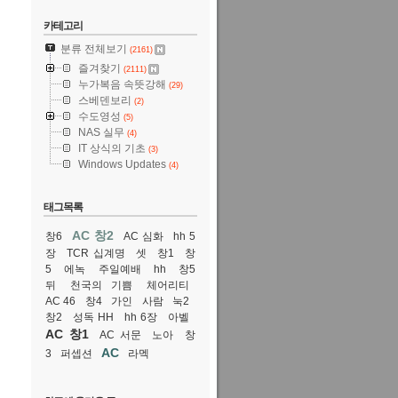
카테고리
분류 전체보기
(2161)
즐겨찾기
(2111)
누가복음 속뜻강해
(29)
스베덴보리
(2)
수도영성
(5)
NAS 실무
(4)
IT 상식의 기초
(3)
Windows Updates
(4)
태그목록
AC 창2
창6
AC 심화
hh 5
장
TCR 십계명
셋
창1
창
5
에녹
주일예배
hh
창5
뒤
천국의 기쁨
체어리티
AC 46
창4
가인
사람
눅2
창2
성독 HH
hh 6장
아벨
AC 창1
AC 서문
노아
창
AC
3
퍼셉션
라멕