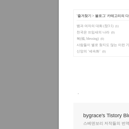
'
즐겨찾기
>
블로그
' 카테고리의 다
뱀과 여자의 대화 (창3:1)
(1)
천국은 쓰임새의 나라
(0)
복(福, blessing)
(0)
사람들이 별로 찾지도 않는 이런 
신앙의 ‘세속화’
(0)
,
bygrace's Tistory B
스베덴보리 저작들의 번역